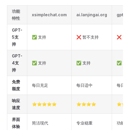
功能
xsimplechat.com
ai.lanjingai.org
gptok
特性
GPT-
5支
✅ 支持
❌ 暂不支持
❌ 暂
持
GPT-
4支
✅ 支持
✅ 支持
✅ 支
持
免费
每日充足
每日适中
每日有
额度
响应
⭐⭐⭐⭐⭐
⭐⭐⭐⭐
⭐⭐
速度
界面
简洁现代
专业稳重
功能丰
体验