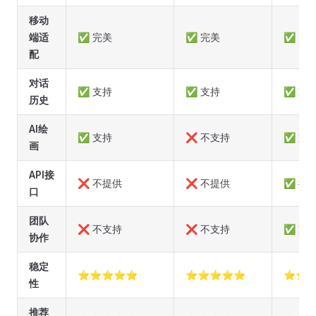
移动
端适
✅ 完美
✅ 完美
✅ 良
配
对话
✅ 支持
✅ 支持
✅ 支
历史
AI绘
✅ 支持
❌ 不支持
✅ 支
画
API接
❌ 不提供
❌ 不提供
✅ 提
口
团队
❌ 不支持
❌ 不支持
✅ 支
协作
稳定
⭐⭐⭐⭐⭐
⭐⭐⭐⭐⭐
⭐⭐
性
推荐