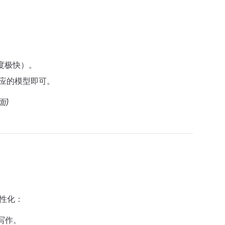
速度极快）。
择对应的模型即可。
面)
人性化：
写作。