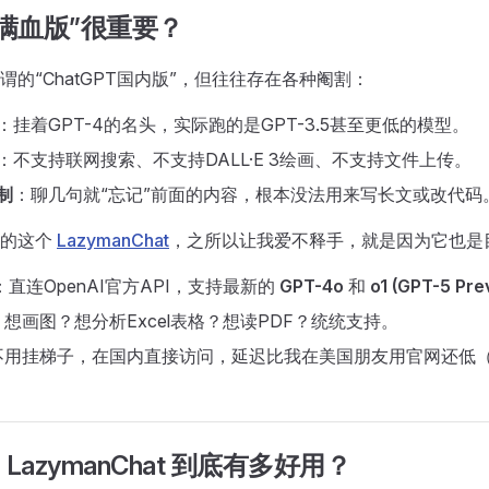
满血版”很重要？
谓的“ChatGPT国内版”，但往往存在各种阉割：
：挂着GPT-4的名头，实际跑的是GPT-3.5甚至更低的模型。
：不支持联网搜索、不支持DALL·E 3绘画、不支持文件上传。
制
：聊几句就“忘记”前面的内容，根本没法用来写长文或改代码
荐的这个
LazymanChat
，之所以让我爱不释手，就是因为它也是目
：直连OpenAI官方API，支持最新的
GPT-4o
和
o1 (GPT-5 Pre
：想画图？想分析Excel表格？想读PDF？统统支持。
不用挂梯子，在国内直接访问，延迟比我在美国朋友用官网还低
azymanChat 到底有多好用？