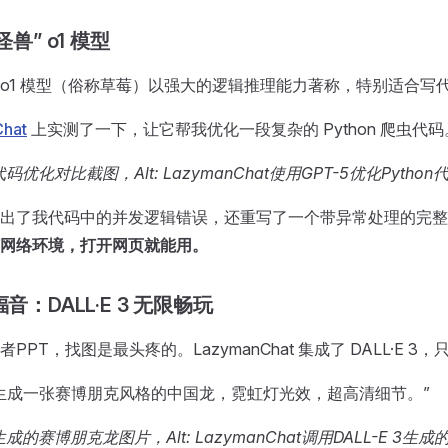
怪兽” o1 模型
发布的 o1 模型（俗称草莓）以强大的逻辑推理能力著称，特别适
hat
上实测了一下，让它帮我优化一段复杂的 Python 爬虫代码
优化对比截图，Alt: LazymanChat使用GPT-5优化Python
出了我代码中的并发逻辑错误，还重写了一个带异常处理的完整
网络环境，打开网页就能用。
福音：DALL·E 3 无限畅玩
PPT，找图是最头疼的。LazymanChat 集成了 DALL·E
生成一张赛博朋克风格的中国龙，霓虹灯光效，超高清细节。”
的赛博朋克龙图片，Alt: LazymanChat调用DALL-E 3生