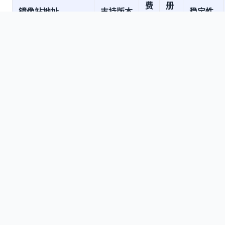
费
册
镜像站地址
支持版本
稳定性
额
方
度
式
Gemini
2.5 Pro,
Gemini
2.5
手
Flash,
机/
Gemini
邮
xsimplechat.com
有
⭐⭐⭐⭐⭐
2.0
箱
Flash
注
Image、
册
小
Gemini
助手